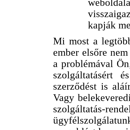
weboldala
visszaig
kapják me
Mi most a legtöbb
ember elsőre nem
a problémával Ön,
szolgáltatásért 
szerződést is alá
Vagy belekevered
szolgáltatás-
ügyfélszolgálatu