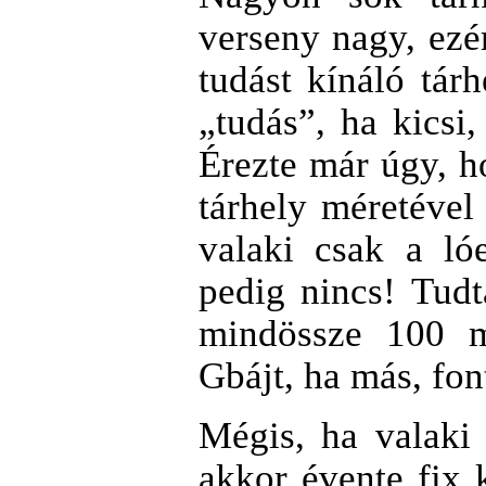
verseny nagy, ezé
tudást kínáló tá
„tudás”, ha kicsi
Érezte már úgy, ho
tárhely méretéve
valaki csak a ló
pedig nincs! Tud
mindössze 100 m
Gbájt, ha más, fo
Mégis, ha valaki 
akkor évente fix 