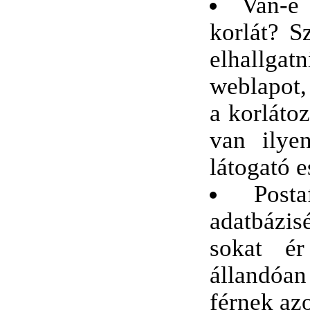
Van-e 
korlát? S
elhallgat
weblapot
a korláto
van ilye
látogató 
Post
adatbázi
sokat ér
állandóan
férnek az