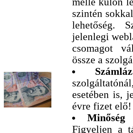
mellé külön le
szintén sokka
lehetőség. 
jelenlegi web
csomagot vál
össze a szolgá
Számlá
szolgáltatóná
esetében is, 
évre fizet elő
Minőség
„
Figyeljen a t