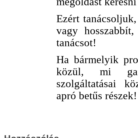
megoldást keresni
Ezért tanácsoljuk,
vagy hosszabbít,
tanácsot!
Ha bármelyik pro
közül, mi gara
szolgáltatásai k
apró betűs részek!