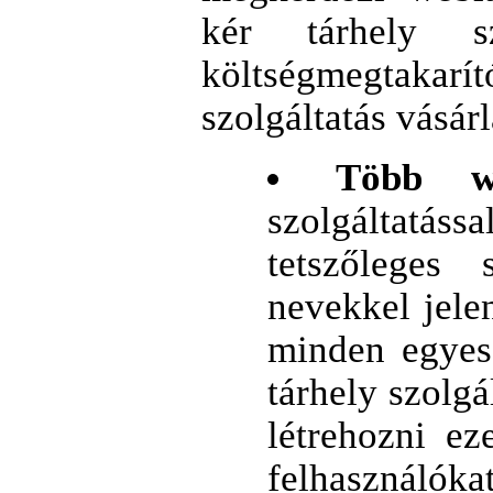
kér tárhely sz
költségmegtaka
szolgáltatás vásár
Több w
szolgáltatá
tetszőleges
nevekkel jele
minden egyes
tárhely szolg
létrehozni e
felhasználó