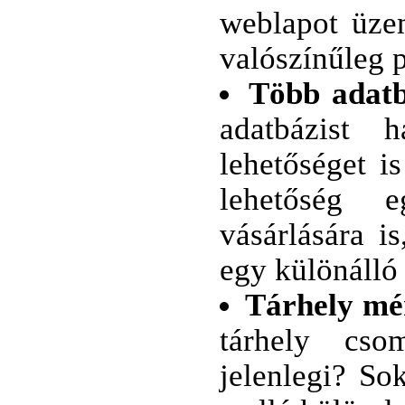
weblapot üzem
valószínűleg p
Több adatb
adatbázist 
lehetőséget i
lehetőség e
vásárlására i
egy különálló
Tárhely mé
tárhely cso
jelenlegi? So