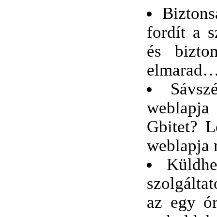
Biztons
fordít a 
és bizto
elmarad
Sávsz
weblapja
Gbitet? L
weblapja 
Küldhe
szolgáltat
az egy ó