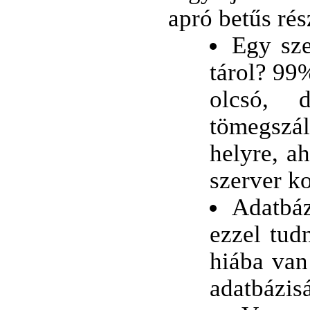
apró betűs rés
Egy sze
tárol? 99
olcsó, 
tömegszá
helyre, ah
szerver ko
Adatbáz
ezzel tud
hiába van
adatbázis