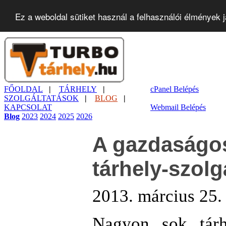
Ez a weboldal sütiket használ a felhasználói élmények 
FŐOLDAL
|
TÁRHELY
|
cPanel Belépés
SZOLGÁLTATÁSOK
|
BLOG
|
KAPCSOLAT
Webmail Belépés
Blog
2023
2024
2025
2026
A gazdaságos
tárhely-szolg
2013. március 25.
Nagyon sok tárh