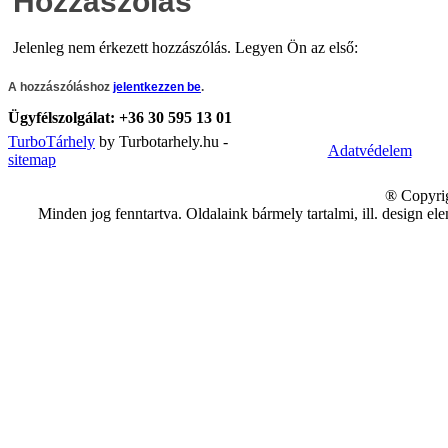
Hozzászólás
Jelenleg nem érkezett hozzászólás. Legyen Ön az első:
A hozzászóláshoz
jelentkezzen be
.
Ügyfélszolgálat:
+36 30 595 13 01
TurboTárhely
by Turbotarhely.hu -
Adatvédelem
sitemap
® Copyrig
Minden jog fenntartva. Oldalaink bármely tartalmi, ill. design e